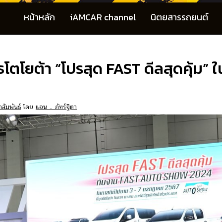
หน้าหลัก
iAMCAR channel
นิตยสารรถยนต์
ธโตโยต้า “โปรสุด FAST ดีลสุดคุ้ม
สัมพันธ์
โดย
แอน .. ภัทร์ฐิตา