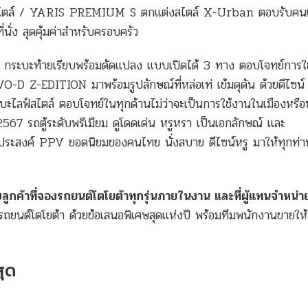
สไตล์ / YARIS PREMIUM S ตกแต่งสไตล์ X-Urban ตอบรับคนเ
ง สุดคุ้มค่าสำหรับครอบครัว
บะท้ายเรียบพร้อมดัดแปลง แบบเปิดได้ 3 ทาง ตอบโจทย์การใ
O-D Z-EDITION มาพร้อมรูปลักษณ์ที่หล่อเท่ เข้มดุดัน ด้วยดีไซน
ไตล์ ตอบโจทย์ในทุกด้านไม่ว่าจะเป็นการใช้งานในเมืองหรือ
67 รถตู้ระดับพรีเมียม ดูโดดเด่น หรูหรา เป็นเอกลักษณ์ และ
ค์ PPV ยอดนิยมของคนไทย นั่งสบาย ดีไซน์หรู มาให้ทุกท่าน
ับลูกค้าที่จองรถยนต์โตโยต้าทุกรุ่นภายในงาน และที่ผู้แทนจำหน่
ยนต์โตโยต้า ด้วยข้อเสนอพิเศษสุดแห่งปี พร้อมทีมพนักงานขายให้
ุด