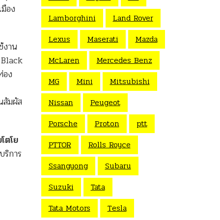
มือง
Lamborghini
Land Rover
Lexus
Maserati
Mazda
ช้งาน
์ Black
McLaren
Mercedes Benz
ท่อง
MG
Mini
Mitsubishi
สัมผัส
Nissan
Peugeot
Porsche
Proton
ptt
ายโตโย
PTTOR
Rolls Royce
บริการ
Ssangyong
Subaru
Suzuki
Tata
Tata Motors
Tesla