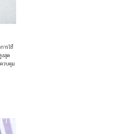
การใช้
ูงสุด
บควบคุม