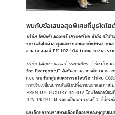
พบกับข้อเสนอสุดพิเศษที่บูธโตโยต้
บริษัท โตโยต้า มอเตอร์ ประเทศไทย จำกัด
เข้าร
รกรรมโตโยต้าล่าสุดและรถตกแต่งพิเศษหลากหลายรุ
งาน ณ ฮอลล์ EH 102-104 ไบเทค บางนา ระหว่าง
บริษัท โตโยต้า มอเตอร์ ประเทศไทย จำกัด
เข้าร่ว
for Everyone)”
จัดทัพขบวนรถยนต์หลากหลายรุ่
แบบ
พบกับกลุ่มยนตรกรรมไฮบริด
นำโดย CORO
การปรับเปลี่ยนยกระดับดีไซน์ทั้งภายนอกและภายใ
PREMIUM LUXURY รถ SUV ไฮบริดยอดนิยมที่ค
HEV PREMIUM รถยนต์อเนกประสงค์ 7 ที่นั่งระดับ
และอีกหลากหลายทางเลือก
ที่ตอบสนองทุกรูปแบ