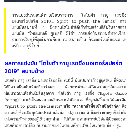
การแข่งขันรถยนต์ทางเรียบรายการ “โตโยต้า กาซู เรซซิ่ง
มอเตอร์สปอร์ต 2019… Spirit to push the limits” การ
แข่งขันสนามที่ 4 ซึ่งทางโตโยต้าได้เข้าร่วมสร้างสีสันในรายการ
แข่งขัน “ไทยแลนด์ ซูเปอร์ ซีรีย์” การแข่งขันรถยนต์ทางเรียบ
รายการใหญ่ที่สุดในอาเซียน ณ สนามช้าง อินเตอร์เนชั่นแนล เซ
อร์กิต จ.บุรีรัมย์
ผลการแข่งขัน “โตโยต้า กาซู เรซซิ่ง มอเตอร์สปอร์ต
2019” สนามช้าง
โตโยต้า กาซู เรซซิ่ง มอเตอร์สปอร์ต ในปีนี้ นับเป็นการก้าวสู่ยุคใหม่ ที่พัฒนา
ให้มีความตื่นเต้นเร้าใจยิ่งกว่าเคย ด้วยการนำเอาสปิริตความมุ่งมั่นของการ
พัฒนารถยนต์อย่างไม่สิ้นสุดจาก “โตโยต้า กาซู เรซซิ่ง (Toyota Gazoo
Racing)” มาใช้เป็นแนวทางหลักในการจัดกิจกรรม ซึ่งถูกจัดขึ้นภายใต้
แนวคิด
“Spirit to push the limits” หรือ “ความกล้าที่จะข้ามขีดจำกัด”
คือ
ความกล้าที่จะเปิดทุกโสตประสาทสัมผัส ปลุกความกล้าที่จะก้าวข้ามทุกขีดจำกัด
แห่งความท้าทายของผู้เข้าชมทุกท่าน ไปกับสมรรถนะการขับขี่อันดีเยี่ยมของรถ
โตโยต้าอย่างใกล้ชิด กับรายการแข่งขันรถยนต์ทางเรียบวันเมคเรซ ทั้ง 4 รุ่น