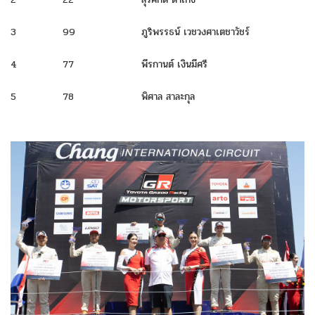
3
99
ภูริพรรธน์ เวชวงศาเตชาวัชร์
4
77
พีรกานต์ เงินมีศรี
5
78
พิศาล สาละกุล