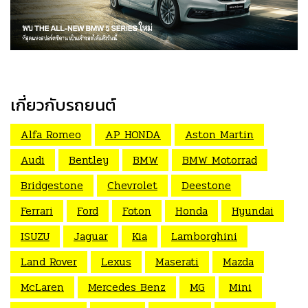
เกี่ยวกับรถยนต์
Alfa Romeo
AP HONDA
Aston Martin
Audi
Bentley
BMW
BMW Motorrad
Bridgestone
Chevrolet
Deestone
Ferrari
Ford
Foton
Honda
Hyundai
ISUZU
Jaguar
Kia
Lamborghini
Land Rover
Lexus
Maserati
Mazda
McLaren
Mercedes Benz
MG
Mini