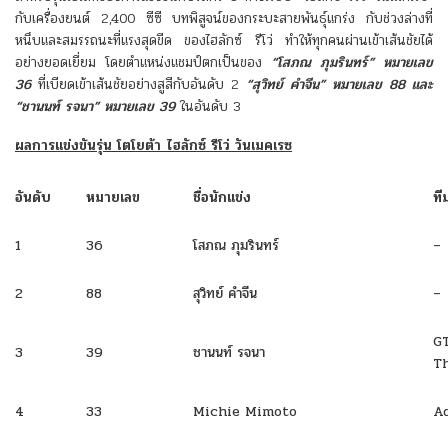
กับเครื่องยนต์ 2,400 ซีซี บทพิสูจน์ของกระบะสายพันธุ์แกร่ง กับช่วงล่างที่
หนึบและสมรรถนะที่แรงสุดขีด ของไฮลักซ์ รีโว่ ทำให้ทุกคนผ่านเข้าเส้นชัยได้
อย่างยอดเยี่ยม โดยตำแหน่งแชมป์ตกเป็นของ
“โสภณ ภุมรินทร์” หมายเลข
36
ที่เบียดเข้าเส้นชัยอย่างสูสีกับอันดับ 2
“สุวิทย์ คำจีน” หมายเลข 88 และ
“ชานนท์ รจนา” หมายเลข 39
ในอันดับ 3
ผลการแข่งขันรุ่น โตโยต้า ไฮลักซ์ รีโว่ วันเมคเรซ
อันดับ
หมายเลข
ชื่อนักแข่ง
ที
1
36
โสภณ ภุมรินทร์
–
2
88
สุวิทย์ คำจีน
–
G
3
39
ชานนท์ รจนา
T
4
33
Michie Mimoto
A