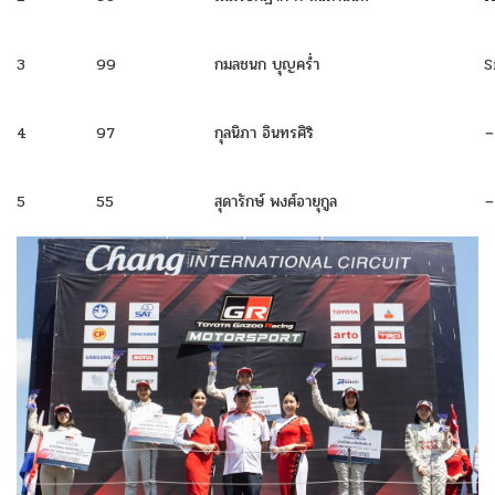
3
99
กมลชนก บุญคร่ำ
S
4
97
กุลนิภา อินทรศิริ
–
5
55
สุดารักษ์ พงศ์อายุกูล
–