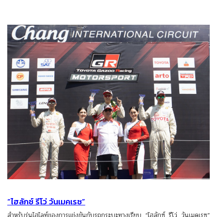
“ไฮลักซ์ รีโว่ วันเมคเรซ”
สำหรับรุ่นไฮไลท์ของการแข่งขันกับรถกระบะทางเรียบ “ไฮลักซ์ รีโว่ วันเมคเรซ”