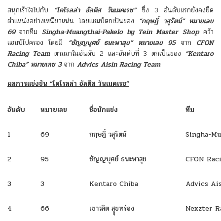
สนุกเร้าใจไปกับ
“โคโรลล่า อัลติส วันเมคเรซ”
ซึ่ง 3 อันดับแรกยังคงยึด
ตำแหน่งอย่างเหนียวแน่น โดยแชมป์ตกเป็นของ
“กฤษฎิ์ วสุรัตน์” หมายเลข
69
จากทีม
Singha-Muangthai-Pakelo by Tein Master Shop
คว้า
แชมป์ไปครอง โดยมี
“ชัญญบุศย์ ธนะพาสุข”
หมายเลข 95
จาก
CFON
Racing Team
ตามมาในอันดับ 2 และอันดับที่ 3 ตกเป็นของ
“Kentaro
Chiba” หมายเลข 3
จาก
Advics Aisin Racing Team
ผลการแข่งขัน “โคโรลล่า อัลติส วันเมคเรซ”
อันดับ
หมายเลข
ชื่อนักแข่ง
ทีม
1
69
กฤษฎิ์ วสุรัตน์
Singha-Mu
2
95
ชัญญบุศย์ ธนะพาสุข
CFON Rac
3
3
Kentaro Chiba
Advics Ai
4
66
เชาวลิต สุุขหร่อง
Nexzter R