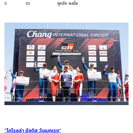
5
10
ศุภชัย คงมั่น
“โคโรลล่า อัลติส วันเมคเรซ”