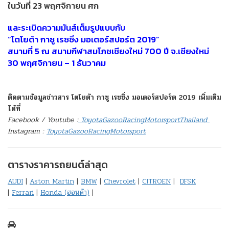
ในวันที่ 23 พฤศจิกายน ศก
และระเบิดความมันส์เต็มรูปแบบกับ
“โตโยต้า กาซู เรซซิ่ง มอเตอร์สปอร์ต 2019”
สนามที่ 5 ณ สนามกีฬาสมโภชเชียงใหม่ 700 ปี จ.เชียงใหม่
30 พฤศจิกายน – 1 ธันวาคม
ติดตามข้อมูลข่าวสาร โตโยต้า กาซู เรซซิ่ง มอเตอร์สปอร์ต 2019 เพิ่มเติม
ได้ที่
Facebook / Youtube :
ToyotaGazooRacingMotorsportThailand
Instagram :
ToyotaGazooRacingMotorsport
ตารางราคารถยนต์ล่าสุด
AUDI
|
Aston Martin
|
BMW
|
Chevrolet
|
CITROEN
|
DFSK
|
Ferrari
|
Honda (ฮอนด้า)
|