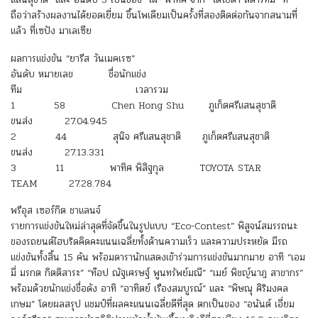
ถือว่าสร้างผลงานได้ยอดเยี่ยม ขึ้นโพเดียมเป็นครั้งที่สองติดต่อกันจากสนามที่
แล้ว ที่เซปัง มาเลเซีย
ผลการแข่งขัน “ยารีส วันเมคเรซ”
อันดับ หมายเลข ชื่อนักแข่ง
ทีม เวลารวม
1 58 Chen Hong Shu ภูเก็ตศรีแสนสุชาติ
ขนส่ง 27.04.945
2 44 สุนิจ ศรีแสนสุชาติ ภูเก็ตศรีแสนสุชาติ
ขนส่ง 27.13.331
3 11 พาทิศ พิสิฐกุล TOYOTA STAR
TEAM 27.28.784
พรีอุส เซอร์กิต ชาแลนจ์
รายการแข่งขันใหม่ล่าสุดที่จัดขึ้นในรูปแบบ “Eco-Contest” พิสูจน์สมรรถนะ
ของรถยนต์ไฮบริดคิดคะแนนเฉลี่ยทั้งด้านความเร็ว และความประหยัด มีรถ
แข่งขันทั้งสิ้น 15 คัน พร้อมดารานักแสดงเข้าร่วมการแข่งขันมากมาย อาทิ “เอม
มี่ มรกต กิตติสาระ” “ท๊อป ณัฐเศรษฐ์ พูนทรัพย์มณี” “เมย์ พิชญ์นาฎ สาขากร”
พร้อมด้วยนักแข่งชื่อดัง อาทิ “อาทิตย์ เรืองสมบูรณ์” และ “พิษณุ ศิริมงคล
เกษม” โดยผลสรุป แชมป์ที่ผลคะแนนเฉลี่ยดีที่สุด ตกเป็นของ “อนันต์ เอี่ยม