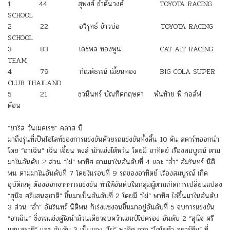
1 44 สุพงศ์ ขำต้นวงศ์ TOYOTA RACING
SCHOOL
2 22 อวิรุทธ์ ข้าวบ่อ TOYOTA RACING
SCHOOL
3 83 เดชพล ทองพูน CAT-AIT RACING
TEAM
4 79 กัณต์ธรณ์ เมี้ยนทอง BIG COLA SUPER
CLUB THAILAND
5 21 ชวนินทร์ บัณฑิตกฤษดา พันท้าย พี กอล์ฟ
ต้อน
“ยาริส วันเมคเรซ” คลาส บี
มาถึงรุ่นที่เป็นไฮไลท์ของการแข่งขันด้วยรถแข่งขันทั้งสิ้น 10 คัน สตาร์ทออกนำ
โดย “อาเฉิน” เฉิน เจี้ยน หงส์ นักแข่งไต้หวัน โดยมี อาทิตย์ เรืองสมบูรณ์ ตาม
มาในอันดับ 2 ส่วน “ไผ่” พาทิศ ตามมาในอันดับที่ 4 และ “อ่ำ” อัมรินทร์ นิติ
พน ตามมาในอันดับที่ 7 โดยในรอบที่ 9 รถของอาทิตย์ เรืองสมบูรณ์ เกิด
อุบัติเหตุ ต้องออกจากการแข่งขัน ทำให้อันดับในกลุ่มผู้ตามเกิดการเปลี่ยนแปลง
“สุนิจ ศรีแสนสุชาติ” ขึ้นมาเป็นอันดับที่ 2 โดยมี “ไผ่” พาทิศ ไล่ขึ้นมาในอันดับ
3 ส่วน “อ่ำ” อัมรินทร์ นิติพน ก็เร่งแซงจนขึ้นมาอยู่อันดับที่ 5 จบการแข่งขัน
“อาเฉิน” ซิ่งรถแข่งคู่ใจนำม้วนเดียวจบคว้าแชมป์ไปครอง อันดับ 2 “สุนิจ ศรี
แสนสุชาติ” และ อันดับ 3 เป็นของ “ไผ่” พาทิศ จาก “โตโยต้า สตาร์ทีม” ที่