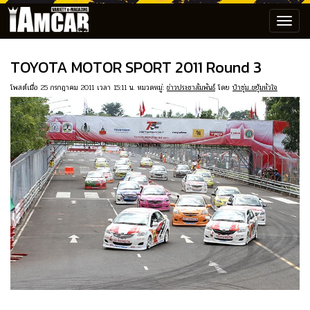
Toggl
navig
TOYOTA MOTOR SPORT 2011 Round 3
โพสต์เมื่อ 25 กรกฎาคม 2011 เวลา 15:11 น. หมวดหมู่:
ข่าวประชาสัมพันธ์
โดย
ป๋าซุ่ม..ขยุ้มหัวใจ