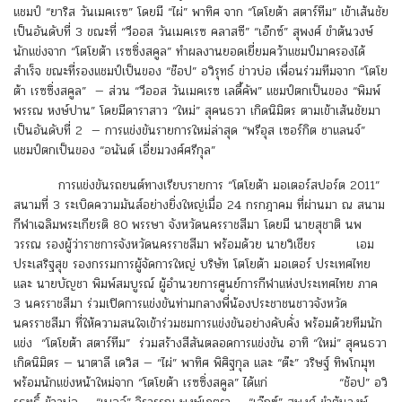
แชมป์ “ยาริส วันเมคเรซ” โดยมี “ไผ่” พาทิศ จาก “โตโยต้า สตาร์ทีม” เข้าเส้นชัย
เป็นอันดับที่ 3 ขณะที่ “วีออส วันเมคเรซ คลาสซี” “เอ๊กซ์” สุพงศ์ ขำต้นวงษ์
นักแข่งจาก “โตโยต้า เรซซิ่งสคูล” ทำผลงานยอดเยี่ยมคว้าแชมป์มาครองได้
สำเร็จ ขณะที่รองแชมป์เป็นของ “ช๊อป” อวิรุทธ์ ข่าวบ่อ เพื่อนร่วมทีมจาก “โตโย
ต้า เรซซิ่งสคูล” — ส่วน “วีออส วันเมคเรซ เลดี้คัพ” แชมป์ตกเป็นของ “พิมพ์
พรรณ หงษ์ปาน” โดยมีดาราสาว “ใหม่” สุคนธวา เกิดนิมิตร ตามเข้าเส้นชัยมา
เป็นอันดับที่ 2 — การแข่งขันรายการใหม่ล่าสุด “พรีอุส เซอร์กิต ชาแลนจ์”
แชมป์ตกเป็นของ “อนันต์ เอี่ยมวงศ์ศรีกุล”
การแข่งขันรถยนต์ทางเรียบรายการ “โตโยต้า มอเตอร์สปอร์ต 2011”
สนามที่ 3 ระเบิดความมันส์อย่างยิ่งใหญ่เมื่อ 24 กรกฎาคม ที่ผ่านมา ณ สนาม
กีฬาเฉลิมพระเกียรติ 80 พรรษา จังหวัดนครราชสีมา โดยมี นายสุชาติ นพ
วรรณ รองผู้ว่าราชการจังหวัดนครราชสีมา พร้อมด้วย นายวิเชียร เอม
ประเสริฐสุข รองกรรมการผู้จัดการใหญ่ บริษัท โตโยต้า มอเตอร์ ประเทศไทย
และ นายบัญชา พิมพ์สมบูรณ์ ผู้อำนวยการศูนย์การกีฬาแห่งประเทศไทย ภาค
3 นครราชสีมา ร่วมเปิดการแข่งขันท่ามกลางพี่น้องประชาชนชาวจังหวัด
นครราชสีมา ที่ให้ความสนใจเข้าร่วมชมการแข่งขันอย่างคับคั่ง พร้อมด้วยทีมนัก
แข่ง “โตโยต้า สตาร์ทีม” ร่วมสร้างสีสันตลอดการแข่งขัน อาทิ “ใหม่” สุคนธวา
เกิดนิมิตร — นาตาลี เดวิส — “ไผ่” พาทิศ พิศิฐกุล และ “ต๊ะ” วริษฐ์ ทิพโกมุท
พร้อมนักแข่งหน้าใหม่จาก “โตโยต้า เรซซิ่งสคูล” ได้แก่ “ช้อป” อวิ