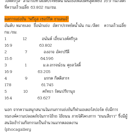
วงศ์ศรีกุล” สามารถทำสถิติประหยัดน้ำมันเชื้อเพลิงดีที่สุดเพียง 16.9 กม/ลิตร
ที่ความเร็วเฉลี่ย 63.802 กม/ชม.
ผลการแข่งขัน “พรีอุส เซอร์กิต ชาแลนจ์”
อันดับ หมายเลข ชื่อนักแข่ง อัตราประหยัดน้ำมัน กม./ลิตร ความเร็วเฉลี่ย
กม./ชม.
1 12 อนันต์ เอี่ยมวงศ์ศรีกุล
16.9 63.802
2 7 องอาจ อัครปรีดี
15.6 64.596
3 1
ม.ล.อรรจน์ธน
ศุขสวัสดิ์
16.9 63.205
4 9 มรกต กิตติสาระ
17.8 61.745
5 10 ศรัทธา รัตนปรียานุช
16.4 63.627
นอก จากความสนุกสนานในเกมการแข่งขันกีฬามอเตอร์สปอร์ต ยังมีการ
รณรงค์ความปลอดภัยในการใช้รถ ใช้ถนน ภายใต้โครงการ “ถนนสีขาว” ซึ่งมีผู้
สนใจเข้าร่วมกิจกรรมเป็นจำนวนมากตลอดงาน
{phocagallery