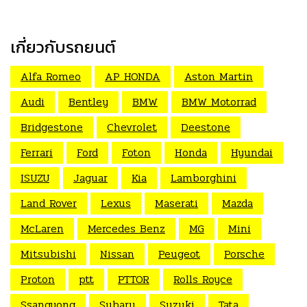
เกี่ยวกับรถยนต์
Alfa Romeo
AP HONDA
Aston Martin
Audi
Bentley
BMW
BMW Motorrad
Bridgestone
Chevrolet
Deestone
Ferrari
Ford
Foton
Honda
Hyundai
ISUZU
Jaguar
Kia
Lamborghini
Land Rover
Lexus
Maserati
Mazda
McLaren
Mercedes Benz
MG
Mini
Mitsubishi
Nissan
Peugeot
Porsche
Proton
ptt
PTTOR
Rolls Royce
Ssangyong
Subaru
Suzuki
Tata