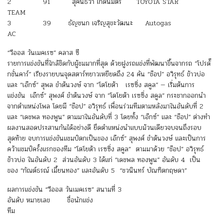
2 91 สุคนธวา เกิดนิมิตร TOYOTA STAR
TEAM
3 39 ธัญชนก เจริญสุขะวัฒนะ Autogas
AC
“วีออส วันเมคเรซ” คลาส ซี
รายการแข่งขันที่ใกล้ชิดกับผู้ชมมากที่สุด ด้วยฝูงรถแข่งที่พัฒนาขึ้นจากรถ “โปรดั๊
กชั่นคาร์” เรียงรายบนจุดสตาร์ทยาวเหยียดถึง 24 คัน “ช๊อป” อวิรุทธ์ ข้าวบ่อ
และ “เอ๊กซ์” สุพล ขำต้นวงษ์ จาก ”โตโยต้า เรซซิ่ง สคูล” — เริ่มต้นการ
แข่งขัน เอ๊กซ์” สุพงศ์ ขำต้นวงษ์ จาก ”โตโยต้า เรซซิ่ง สคูล” กระชากออกนำ
จากตำแหน่งโพล โดยมี “ช๊อป” อวิรุทธ์ เพื่อนร่วมทีมตามหลังมาในอันดับที่ 2
และ “เดชพล ทองพูน” ตามมาในอันดับที่ 3 โดยทั้ง “เอ๊กซ์” และ “ช๊อป” ต่างทำ
ผลงานสอดประสานกันได้อย่างดี ยึดตำแหน่งนำแบบม้วนเดียวจบจนถึงรอบ
สุดท้าย จบการแข่งขันแชมป์ตกเป็นของ เอ๊กซ์” สุพงศ์ ขำต้นวงษ์ และเป็นการ
คว้าแชมป์ครั้งแรกของทีม ”โตโยต้า เรซซิ่ง สคูล” ตามมาด้วย “ช๊อป” อวิรุทธ์
ข้าวบ่อ ในอันดับ 2 ส่วนอันดับ 3 ได้แก่ “เดชพล ทองพูน” อันดับ 4 เป็น
ของ “กัณต์ธรณ์ เมี้ยนทอง” และอันดับ 5 “ชวนินทร์ บัณฑิตกฤษดา”
ผลการแข่งขัน “วีออส วันเมคเรซ” สนามที่ 3
อันดับ หมายเลข ชื่อนักแข่ง
ทีม