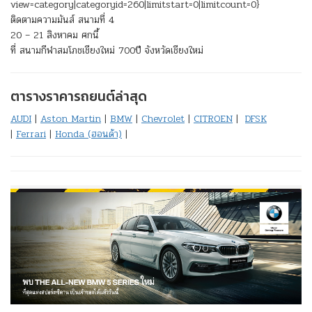
view=category|categoryid=260|limitstart=0|limitcount=0}
ติดตามความมันส์ สนามที่ 4
20 – 21 สิงหาคม ศกนี้
ที่ สนามกีฬาสมโภชเชียงใหม่ 700ปี จังหวัดเชียงใหม่
ตารางราคารถยนต์ล่าสุด
AUDI
|
Aston Martin
|
BMW
|
Chevrolet
|
CITROEN
|
DFSK
|
Ferrari
|
Honda (ฮอนด้า)
|