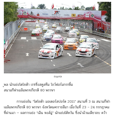
toyota
ุพล นักแข่งโตโยต้า เรซซิ่งสคูลทีม โชว์ฟอร์มกระหึ่ม
สนามกีฬาเฉลิมพระเกียรติ 80 พรรษา
การแข่งขัน “โตโยต้า มอเตอร์สปอร์ต 2011” สนามที่ 3 ณ สนามกีฬา
เฉลิมพระเกียรติ 80 พรรษา จังหวัดนครราชสีมา เมื่อวันที่ 23 – 24 กรกฎาคม
ที่ผ่านมา — ผลการแข่ง “เฉิน หงส์ฉู่” นักแข่งไต้หวัน ซิ่งนำม้วนเดียวจบ คว้า