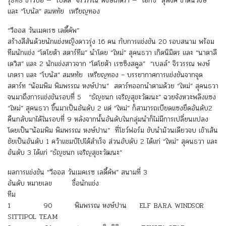
รุธทธิ์ ข้าวบ่อ — “เบลล์” จิรวรรณ พงษ์เภตรา — “เอ๊กซ์” สุพงศ์ ขำต้นวงษ์
และ “โบนัส” สมหทัย เหรียญทอง
“วีออส วันเมคเรซ เลดี้คัพ”
สร้างสีสันด้วยนักแข่งหญิงดาวรุ่ง 16 คน กับการแข่งขัน 20 รอบสนาม พร้อม
ทีมนักแข่ง “โตโยต้า สตาร์ทีม” นำโดย “ใหม่” สุคนธวา เกิดนิมิตร และ “นาตาลี
เดวิส” และ 2 นักแข่งสาวจาก “โตโยต้า เรซซิงสคูล” “เบลล์” จิรวรรณ พงษ์
เภตรา และ “โบนัส” สมหทัย เหรียญทอง – บรรยากาศการแข่งขันจากจุด
สตาร์ท “น้อมพิม พิมพรรณ หงษ์ปาน” สตาร์ทออกนำตามด้วย “ใหม่” สุคนธวา
จนมาถึงการแข่งขันรอบที่ 5 “ธัญชนก เจริญสุขะวัฒนะ” ฉวยจังหวะพลิงแซง
“ใหม่” สุคนธวา ขึ้นมาเป็นอันดับ 2 แต่ “ใหม่” ก็สามารถเบียดแซงยึดอันดับ2
คืนกลับมาได้ในรอบที่ 9 หลังจากนั้นอันดับในกลุ่มนำก็ไม่มีการเปลี่ยนแปลง
โดยเป็น“น้อมพิม พิมพรรณ หงษ์ปาน” ที่โชว์ฟอร์ม ขับนำม้วนเดียวจบ เข้าเส้น
ชัยเป็นอันดับ 1 คว้าแชมป์ไปได้สำเร็จ ส่วนอับดับ 2 ได้แก่ “ใหม่” สุคนธวา และ
อันดับ 3 ได้แก่ “ธัญชนก เจริญสุขะวัฒนะ”
ผลการแข่งขัน “วีออส วันเมคเรซ เลดี้คัพ” สนามที่ 3
อันดับ หมายเลข ชื่อนักแข่ง
ทีม
1 90 พิมพรรณ หงษ์ปาน ELF BARA WINDSOR
SITTIPOL TEAM