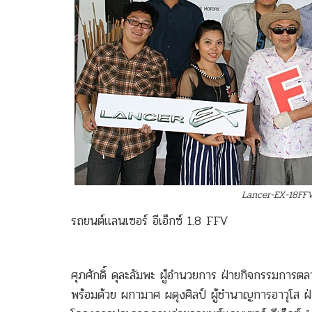
Lancer-EX-18FF
รถยนต์แลนเซอร์ อีเอ็กซ์ 1.8 FFV
ศุภศักดิ์ ดุละลัมพะ ผู้อำนวยการ ฝ่ายกิจกรรมการต
พร้อมด้วย ผกามาศ ผดุงศิลป์ ผู้ชำนาญการอาวุโส ฝ่