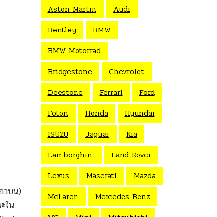
Aston Martin
Audi
Bentley
BMW
BMW Motorrad
Bridgestone
Chevrolet
Deestone
Ferrari
Ford
Foton
Honda
Hyundai
ISUZU
Jaguar
Kia
Lamborghini
Land Rover
Lexus
Maserati
Mazda
 แถวบน)
McLaren
Mercedes Benz
ชนะใน