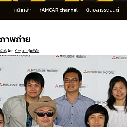
หน้าหลัก
iAMCAR channel
นิตยสารรถยนต์
ดภาพถ่าย
พันธ์
โดย
ป๋าซุ่ม..ขยุ้มหัวใจ