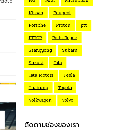
MG
Mini
Mitsubishi
 Photo
Nissan
Peugeot
Porsche
Proton
ptt
PTTOR
Rolls Royce
Ssangyong
Subaru
Suzuki
Tata
Tata Motors
Tesla
Thairung
Toyota
Volkwagen
Volvo
ติดตามช่องของเรา