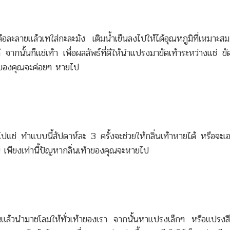
ลือละลายแล้วเทใส่กะละมัง เติมน้ำเย็นลงไปให้ได้อุณหภูมิที่เหมาะส
จากนั้นก็แช่เท้า เพื่อผลลัพธ์ที่ดีให้นำแปรงมาขัดเท้าระหว่างแช่ ข
้าของคุณจะค่อยๆ หายไป
งไปแช่ ทำแบบนี้สัปดาห์ละ 3 ครั้งจะช่วยให้กลิ่นเท้าหายได้ หรือจะเ
 เพียงเท่านี้ปัญหากลิ่นเท้าของคุณจะหายไป
้นแล้วนำมาชโลมให้ทั่วเท้าของเรา จากนั้นหาแปรงเล็กๆ หรือแปรงสี