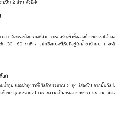
อกเป็น 2 ส่วน ดังนี้ค่ะ
น
ปล่า ในกะละมังขนาดที่สามารถรองรับเท้าทั้งสองข้างของเราได้ ผ
 ซัก 30- 60 นาที สารฆ่าเชื่อแบคทีเรียที่อยู่ในน้ำยาบ้วนปาก จะจ
ิ้ง!)
มน้ำอุ่น และนำถุงชาที่ใช้แล้วประมาณ 5 ถุง ใส่ลงไป จากนั้นก็แช่เท
นเท้าของคุณจะหายไป เพราะความเป็นกรดด่างของชา จะช่วยกำจัดแล