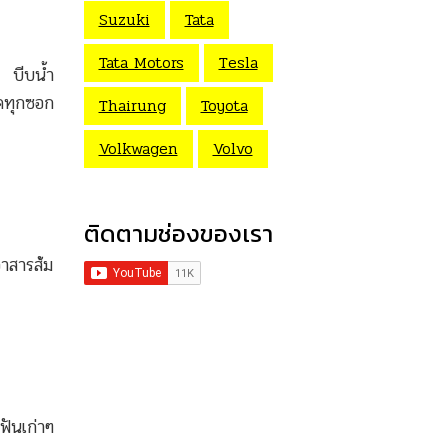
Suzuki
Tata
Tata Motors
Tesla
ม บีบน้ำ
ัดทุกซอก
Thairung
Toyota
Volkwagen
Volvo
ติดตามช่องของเรา
อาสารส้ม
ฟันเก่าๆ