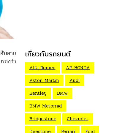
มอับอาย
เกี่ยวกับรถยนต์
บรองว่า
Alfa Romeo
AP HONDA
Aston Martin
Audi
Bentley
BMW
BMW Motorrad
Bridgestone
Chevrolet
Deestone
Ferrari
Ford