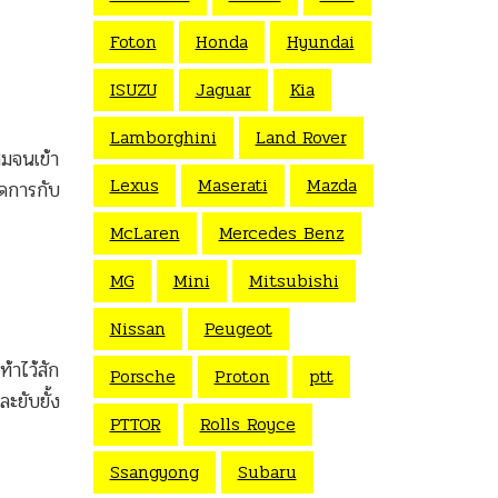
Foton
Honda
Hyundai
ISUZU
Jaguar
Kia
Lamborghini
Land Rover
สมจนเข้า
Lexus
Maserati
Mazda
ัดการกับ
McLaren
Mercedes Benz
MG
Mini
Mitsubishi
Nissan
Peugeot
้าไว้สัก
Porsche
Proton
ptt
ะยับยั้ง
PTTOR
Rolls Royce
Ssangyong
Subaru