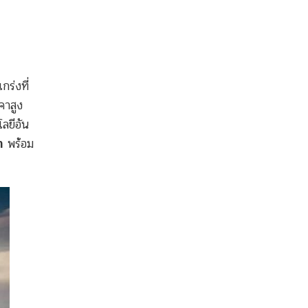
กร่งที่
คาสูง
โลยีอัน
า
พร้อม