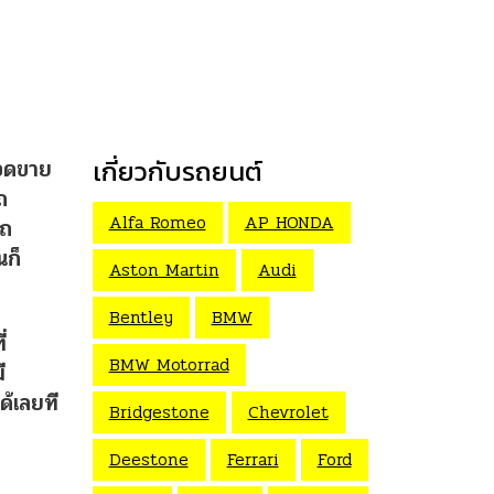
ยอดขาย
เกี่ยวกับรถยนต์
ถ
Alfa Romeo
AP HONDA
รถ
นก็
Aston Martin
Audi
Bentley
BMW
่
BMW Motorrad
ี
ด้เลยที
Bridgestone
Chevrolet
Deestone
Ferrari
Ford