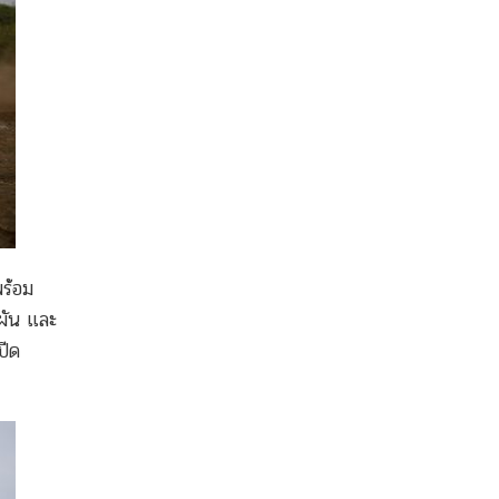
ร้อม
ผัน และ
ปีด