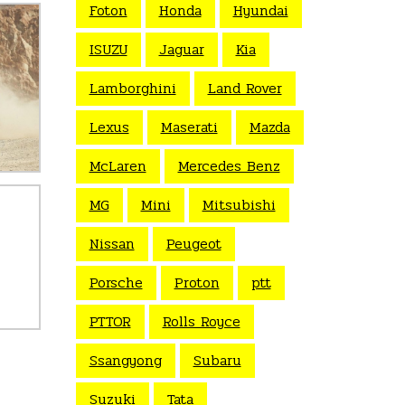
Foton
Honda
Hyundai
ISUZU
Jaguar
Kia
Lamborghini
Land Rover
Lexus
Maserati
Mazda
McLaren
Mercedes Benz
MG
Mini
Mitsubishi
Nissan
Peugeot
Porsche
Proton
ptt
PTTOR
Rolls Royce
Ssangyong
Subaru
Suzuki
Tata