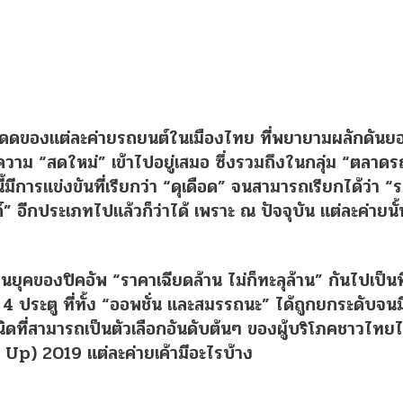
โดดของแต่ละค่ายรถยนต์ในเมืองไทย ที่พยายามผลักดัน
่ความ “สดใหม่” เข้าไปอยู่เสมอ
ซึ่งรวมถึงในกลุ่ม “ตลาดร
มีการแข่งขันที่เรียกว่า “ดุเดือด” จนสามารถเรียกได้ว่า “
 อีกประเภทไปแล้วก็ว่าได้ เพราะ ณ ปัจจุบัน แต่ละค่ายนั้
ู่ในยุคของปิคอัพ “ราคาเฉียดล้าน ไม่ก็ทะลุล้าน” กันไปเป็นที
4 ประตู ที่ทั้ง “ออพชั่น และสมรรถนะ” ได้ถูกยกระดับจนม
ชนิดที่สามารถเป็นตัวเลือกอันดับต้นๆ ของผู้บริโภคชาวไทยไ
ck Up) 2019 แต่ละค่ายเค้ามีอะไรบ้าง