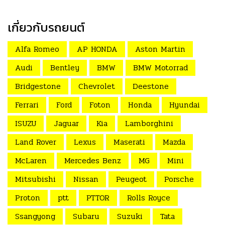
เกี่ยวกับรถยนต์
Alfa Romeo
AP HONDA
Aston Martin
Audi
Bentley
BMW
BMW Motorrad
Bridgestone
Chevrolet
Deestone
Ferrari
Ford
Foton
Honda
Hyundai
ISUZU
Jaguar
Kia
Lamborghini
Land Rover
Lexus
Maserati
Mazda
McLaren
Mercedes Benz
MG
Mini
Mitsubishi
Nissan
Peugeot
Porsche
Proton
ptt
PTTOR
Rolls Royce
Ssangyong
Subaru
Suzuki
Tata