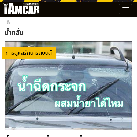
Toggl
navig
แท็ก:
น้ำกลั่น
การดูแลรักษารถยนต์