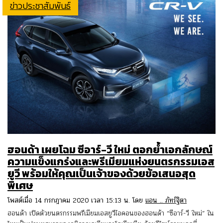
ข่าวประชาสัมพันธ์
ฮอนด้า เผยโฉม ซีอาร์-วี ใหม่ ตอกย้ำเอกลักษณ์
ความแข็งแกร่งและพรีเมียมแห่งยนตรกรรมเอส
ยูวี พร้อมให้คุณเป็นเจ้าของด้วยข้อเสนอสุด
พิเศษ
โพสต์เมื่อ 14 กรกฎาคม 2020 เวลา 15:13 น. โดย
แอน .. ภัทร์ฐิตา
ฮอนด้า เปิดตัวยนตรกรรมพรีเมียมเอสยูวีไอคอนของฮอนด้า “ซีอาร์-วี ใหม่” ใน