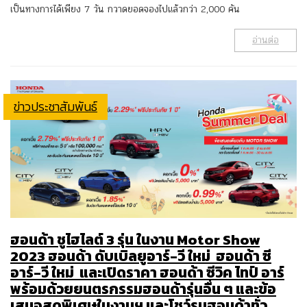
เป็นทางการได้เพียง 7 วัน กวาดยอดจองไปแล้วกว่า 2,000 คัน
อ่านต่อ
ข่าวประชาสัมพันธ์
ฮอนด้า ชูไฮไลต์ 3 รุ่น ในงาน Motor Show
2023 ฮอนด้า ดับเบิลยูอาร์-วี ใหม่ ฮอนด้า ซี
อาร์-วี ใหม่ และเปิดราคา ฮอนด้า ซีวิค ไทป์ อาร์
พร้อมด้วยยนตรกรรมฮอนด้ารุ่นอื่น ๆ และข้อ
เสนอสุดพิเศษในงานฯ และโชว์รูมฮอนด้าทั่ว