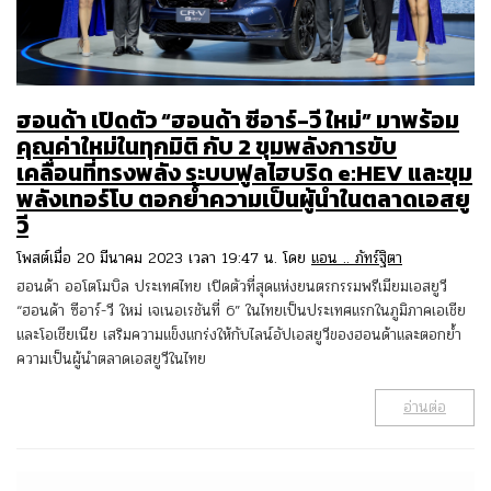
ฮอนด้า เปิดตัว “ฮอนด้า ซีอาร์-วี ใหม่” มาพร้อม
คุณค่าใหม่ในทุกมิติ กับ 2 ขุมพลังการขับ
เคลื่อนที่ทรงพลัง ระบบฟูลไฮบริด e:HEV และขุม
พลังเทอร์โบ ตอกย้ำความเป็นผู้นำในตลาดเอสยู
วี
โพสต์เมื่อ 20 มีนาคม 2023 เวลา 19:47 น. โดย
แอน .. ภัทร์ฐิตา
ฮอนด้า ออโตโมบิล ประเทศไทย เปิดตัวที่สุดแห่งยนตรกรรมพรีเมียมเอสยูวี
“ฮอนด้า ซีอาร์-วี ใหม่ เจเนอเรชันที่ 6” ในไทยเป็นประเทศแรกในภูมิภาคเอเชีย
และโอเชียเนีย เสริมความแข็งแกร่งให้กับไลน์อัปเอสยูวีของฮอนด้าและตอกย้ำ
ความเป็นผู้นำตลาดเอสยูวีในไทย
อ่านต่อ