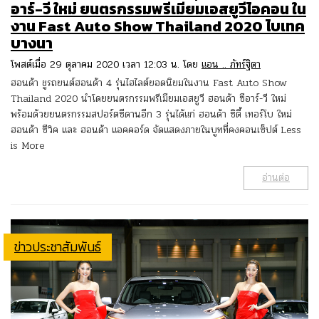
อาร์-วี ใหม่ ยนตรกรรมพรีเมียมเอสยูวีไอคอน ใน
งาน Fast Auto Show Thailand 2020 ไบเทค
บางนา
โพสต์เมื่อ 29 ตุลาคม 2020 เวลา 12:03 น. โดย
แอน .. ภัทร์ฐิตา
ฮอนด้า ชูรถยนต์ฮอนด้า 4 รุ่นไฮไลต์ยอดนิยมในงาน Fast Auto Show
Thailand 2020 นำโดยยนตรกรรมพรีเมียมเอสยูวี ฮอนด้า ซีอาร์-วี ใหม่
พร้อมด้วยยนตรกรรมสปอร์ตซีดานอีก 3 รุ่นได้แก่ ฮอนด้า ซิตี้ เทอร์โบ ใหม่
ฮอนด้า ซีวิค และ ฮอนด้า แอคคอร์ด จัดแสดงภายในบูทที่คงคอนเซ็ปต์ Less
is More
อ่านต่อ
ข่าวประชาสัมพันธ์