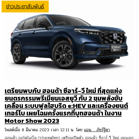
ข่าวประชาสัมพันธ์
เตรียมพบกับ ฮอนด้า ซีอาร์-วี ใหม่ ที่สุดแห่ง
ยนตรกรรมพรีเมียมเอสยูวี กับ 2 ขุมพลังขับ
เคลื่อน ระบบฟูลไฮบริด e:HEV และเครื่องยนต์
เทอร์โบ เผยโฉมครั้งแรกที่บูทฮอนด้า ในงาน
Motor Show 2023
โพสต์เมื่อ 8 มีนาคม 2023 เวลา 12:11 น. โดย
แอน .. ภัทร์ฐิตา
ฮอนด้า ออโตโมบิล (ประเทศไทย) เตรียมเปิดตัว ฮอนด้า ซีอาร์-วี ใหม่ เจเนอเร