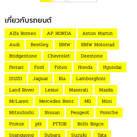
เกี่ยวกับรถยนต์
Alfa Romeo
AP HONDA
Aston Martin
Audi
Bentley
BMW
BMW Motorrad
Bridgestone
Chevrolet
Deestone
Ferrari
Ford
Foton
Honda
Hyundai
ISUZU
Jaguar
Kia
Lamborghini
Land Rover
Lexus
Maserati
Mazda
McLaren
Mercedes Benz
MG
Mini
Mitsubishi
Nissan
Peugeot
Porsche
Proton
ptt
PTTOR
Rolls Royce
Ssangyong
Subaru
Suzuki
Tata