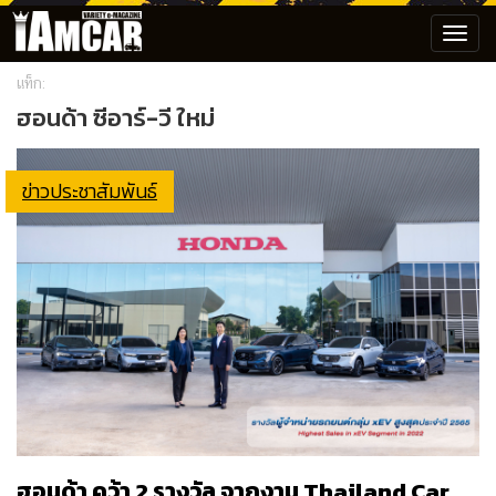
Toggl
navig
แท็ก:
ฮอนด้า ซีอาร์-วี ใหม่
ข่าวประชาสัมพันธ์
ฮอนด้า คว้า 2 รางวัล จากงาน Thailand Car