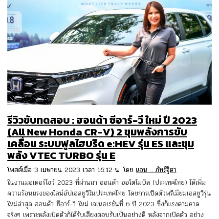
รีวิวขับทดสอบ : ฮอนด้า ซีอาร์-วี ใหม่ ปี 2023
(All New Honda CR-V) 2 ขุมพลังการขับ
เคลื่อน ระบบฟูลไฮบริด e:HEV รุ่น ES และขุม
พลัง VTEC TURBO รุ่น E
โพสต์เมื่อ 3 เมษายน 2023 เวลา 16:12 น. โดย
แอน .. ภัทร์ฐิตา
ในงานมอเตอร์โชว์ 2023 ที่ผ่านมา ฮอนด้า ออโตโมบิล (ประเทศไทย) ได้เพิ่ม
ความร้อนแรงของไลน์อัปเอสยูวีในประเทศไทย โดยการเปิดตัวพรีเมียมเอสยูวีรุ่น
ใหม่ล่าสุด ฮอนด้า ซีอาร์-วี ใหม่ เจเนอเรชันที่ 6 ปี 2023 ซึ่งก็แรงตามคาด
จริงๆ เพราะหลังเปิดตัวก็ได้รับเสียงตอบรับเป็นอย่างดี หลังจากเปิดตัว อย่าง