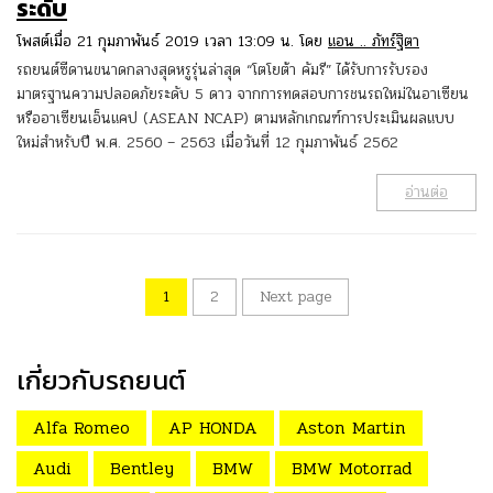
ระดับ
โพสต์เมื่อ 21 กุมภาพันธ์ 2019 เวลา 13:09 น. โดย
แอน .. ภัทร์ฐิตา
รถยนต์ซีดานขนาดกลางสุดหรูรุ่นล่าสุด “โตโยต้า คัมรี” ได้รับการรับรอง
มาตรฐานความปลอดภัยระดับ 5 ดาว จากการทดสอบการชนรถใหม่ในอาเซียน
หรืออาเซียนเอ็นแคป (ASEAN NCAP) ตามหลักเกณฑ์การประเมินผลแบบ
ใหม่สำหรับปี พ.ศ. 2560 – 2563 เมื่อวันที่ 12 กุมภาพันธ์ 2562
อ่านต่อ
1
2
Next page
เกี่ยวกับรถยนต์
Alfa Romeo
AP HONDA
Aston Martin
Audi
Bentley
BMW
BMW Motorrad