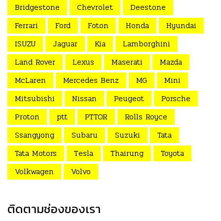
Bridgestone
Chevrolet
Deestone
Ferrari
Ford
Foton
Honda
Hyundai
ISUZU
Jaguar
Kia
Lamborghini
Land Rover
Lexus
Maserati
Mazda
McLaren
Mercedes Benz
MG
Mini
Mitsubishi
Nissan
Peugeot
Porsche
Proton
ptt
PTTOR
Rolls Royce
Ssangyong
Subaru
Suzuki
Tata
Tata Motors
Tesla
Thairung
Toyota
Volkwagen
Volvo
ติดตามช่องของเรา