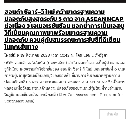
ฮอนด้า ซีอาร์-วี ใหม่ คว้ามาตรฐานความ
ปลอดภัยสูงสุดระดับ 5 ดาว จาก ASEAN NCAP
ต่อเนื่อง 3 เจเนอเรชันซ้อน ตอกย้ำการเป็นเอสยู
วีที่เปี่ยมคุณภาพมาพร้อมมาตรฐานความ
ปลอดภัย ควบคู่กับสมรรถนะการขับขี่ที่ดีเยี่ยม
ในทุกเส้นทาง
โพสต์เมื่อ 19 สิงหาคม 2023 เวลา 10:42 น. โดย
แอน .. ภัทร์ฐิตา
บริษัท ฮอนด้า ออโตโมบิล (ประเทศไทย) จำกัด ตอกย้ำความเป็นผู้นำตลาดเอส
ยูวีในไทย เผยความสำเร็จอีกขั้นของ ฮอนด้า ซีอาร์-วี ใหม่ เจเนอเรชันที่ 6 ยนต
รกรรมรุ่นล่าสุดในไลน์อัปเอสยูวีของฮอนด้า ที่ผ่านการรับรองมาตรฐานความ
ปลอดภัยระดับ 5 ดาว จากการทดสอบการชนของ ASEAN NCAP ซึ่งเป็นการ
ทดสอบเพื่อวัดสมรรถนะด้านความปลอดภัยของยานยนต์รุ่นใหม่ที่วางจำหน่าย
ในภูมิภาคเอเชียตะวันออกเฉียงใต้ (New Car Assessment Program for
Southeast Asia)
อ่านต่อ