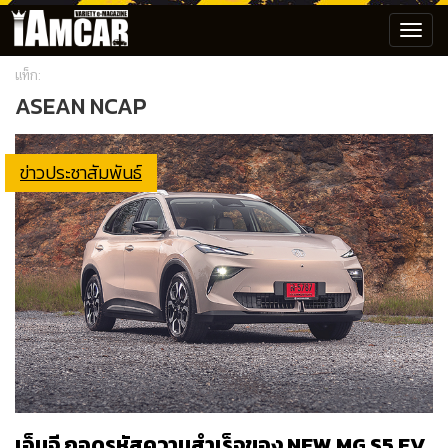
Toggl
navig
แท็ก:
ASEAN NCAP
ข่าวประชาสัมพันธ์
เอ็มจี ถอดรหัสความสำเร็จของ NEW MG S5 EV