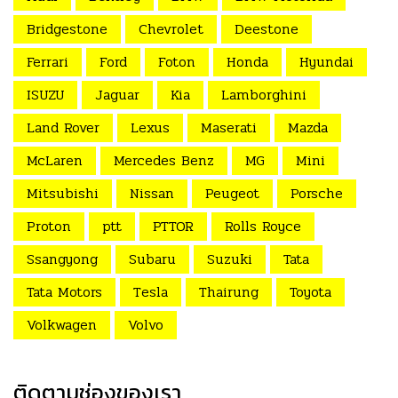
Bridgestone
Chevrolet
Deestone
Ferrari
Ford
Foton
Honda
Hyundai
ISUZU
Jaguar
Kia
Lamborghini
Land Rover
Lexus
Maserati
Mazda
McLaren
Mercedes Benz
MG
Mini
Mitsubishi
Nissan
Peugeot
Porsche
Proton
ptt
PTTOR
Rolls Royce
Ssangyong
Subaru
Suzuki
Tata
Tata Motors
Tesla
Thairung
Toyota
Volkwagen
Volvo
ติดตามช่องของเรา