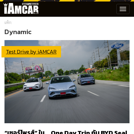
Toggl
navig
แท็ก:
Dynamic
Test Drive by iAMCAR
“เซอร์ไพรส์” ใน … One Day Trip กับ BYD Seal