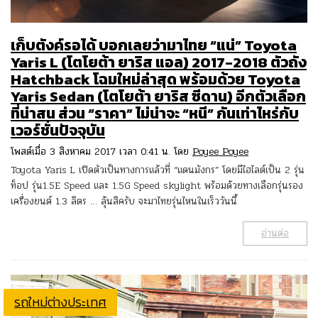
เก็บตังค์รอได้ บอกเลยว่ามาไทย “แน่” Toyota
Yaris L (โตโยต้า ยาริส แอล) 2017-2018 ตัวถัง
Hatchback โฉมใหม่ล่าสุด พร้อมด้วย Toyota
Yaris Sedan (โตโยต้า ยาริส ซีดาน) อีกตัวเลือก
ที่น่าสน ส่วน “ราคา” ไม่น่าจะ “หนี” กันเท่าไหร่กับ
เวอร์ชั่นปัจจุบัน
โพสต์เมื่อ 3 สิงหาคม 2017 เวลา 0:41 น. โดย
Poyee Poyee
Toyota Yaris L เปิดตัวเป็นทางการแล้วที่ “แดนมังกร” โดยมีไฮไลต์เป็น 2 รุ่น
ท็อป รุ่น1.5E Speed และ 1.5G Speed skylight พร้อมด้วยทางเลือกรุ่นรอง
เครื่องยนต์ 1.3 ลิตร … ลุ้นสิครับ จะมาไทยรุ่นไหนในเร็ววันนี้
อ่านต่อ
รถใหม่ต่างประเทศ