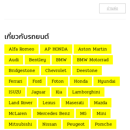
อ่านต่อ
เกี่ยวกับรถยนต์
Alfa Romeo
AP HONDA
Aston Martin
Audi
Bentley
BMW
BMW Motorrad
Bridgestone
Chevrolet
Deestone
Ferrari
Ford
Foton
Honda
Hyundai
ISUZU
Jaguar
Kia
Lamborghini
Land Rover
Lexus
Maserati
Mazda
McLaren
Mercedes Benz
MG
Mini
Mitsubishi
Nissan
Peugeot
Porsche