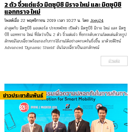
2 ตัว จิ๋วแต่แจ๋ว มิตซูบิชิ มิราจ ใหม่ และ มิตซูบิชิ
แอททราจ ใหม่
โพสต์เมื่อ 22 พฤศจิกายน 2019 เวลา 10:27 น. โดย
Joey24
ล่าสุดกับ มิตซูบิชิ มอเตอร์ส ประเทศไทย เปิดตัว มิตซูบิชิ มิราจ ใหม่ และ มิตซู
บิชิ แอททราจ ใหม่ ที่จัดว่าเป็น 2 ตัว จิ๋วแต่แจ๋ว ที่ยกระดับความโดดเด่นด้วยรูป
ลักษณ์โฉบเฉี่ยวพร้อมรองรับการใช้งานได้อย่างครบครันยิ่งขึ้น มาด้วยดีไซน์
Advanced ‘Dynamic Shield’ อันโฉบเฉี่ยวเป็นเอกลักษณ์
อ่านต่อ
ข่าวประชาสัมพันธ์