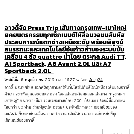
อาวดี้จัด Press Trip เส้นทางกรุงเทพ-เขาใหญ่
ยกยนตรกรรมทุกเซ็กเมนต์ให้สื่อมวลชนสัมผัส
ประสบการณ์แตกต่างเหนือระดับ พร้อมพิสูจน์
สมรรถนะและเทคโนโลยีอันก้าวล้ำของระบบขับ
เคลื่อน 4 ล้อ quattro นำโดย ตระกูล Audi TT,
A1 Sportback, A6 Avant 2.0L และ A7
Sportback 2.0L
โพสต์เมื่อ 8 พฤศจิกายน 2019 เวลา 16:27 น. โดย
Joey24
อาวดี้ ประเทศไทย สะกดใจทุกสายตาให้หวั่นไหวไปกับดีไซน์เหนือระดับของอาวดี้
ด้วยการยกทัพสุดยอดยนตรกรรม โลดแล่นอวดโฉมตลอดเส้นทาง “กรุงเทพฯ-
เขาใหญ่” จ.นครราชสีมา รวมระยะทางเกือบ 200 กิโลเมตร โดยมีสื่อมวลชน
ไทยกว่า 80 ท่าน ร่วมพิสูจน์สมรรถนะ ประสิทธิภาพความยอดเยี่ยมของ
เทคโนโลยีระบบขับเคลื่อน quattro และสัมผัสประสบการณ์การขับขี่ทุก
เซ็กเมนต์ของอาวดี้
อ่านต่อ