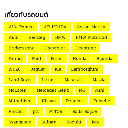
เกี่ยวกับรถยนต์
Alfa Romeo
AP HONDA
Aston Martin
Audi
Bentley
BMW
BMW Motorrad
Bridgestone
Chevrolet
Deestone
Ferrari
Ford
Foton
Honda
Hyundai
ISUZU
Jaguar
Kia
Lamborghini
Land Rover
Lexus
Maserati
Mazda
McLaren
Mercedes Benz
MG
Mini
Mitsubishi
Nissan
Peugeot
Porsche
Proton
ptt
PTTOR
Rolls Royce
Ssangyong
Subaru
Suzuki
Tata