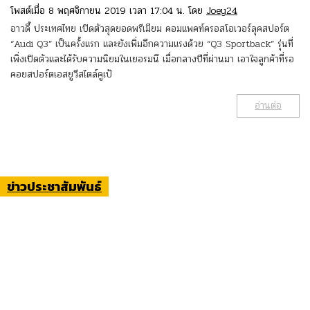
โพสต์เมื่อ 8 พฤศจิกายน 2019 เวลา 17:04 น. โดย
Joey24
อาวดี้ ประเทศไทย เปิดตัวสุดยอดพรีเมียม คอมแพคท์ครอสโอเวอร์ลุคสปอร์ต
“Audi Q3” เป็นครั้งแรก และยังเพิ่มอีกความแรงด้วย “Q3 Sportback” รุ่นที่
เพิ่งเปิดตัวและได้รับความนิยมในเยอรมนี เมื่อกลางปีที่ผ่านมา เอาใจลูกค้าที่รอ
คอยสปอร์ตเอสยูวีสไตล์คูเป้
อ่านต่อ
ข่าวประชาสัมพันธ์