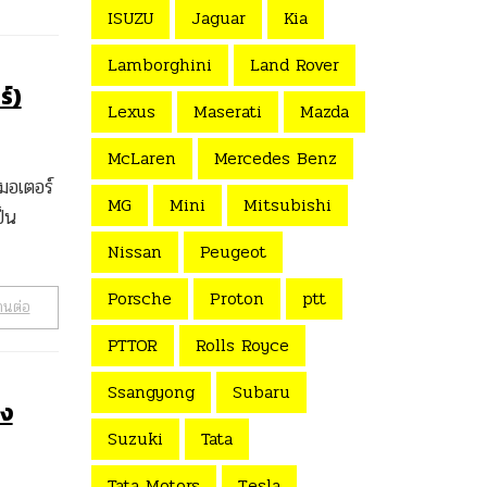
ISUZU
Jaguar
Kia
Lamborghini
Land Rover
ร์)
Lexus
Maserati
Mazda
McLaren
Mercedes Benz
มอเตอร์
MG
Mini
Mitsubishi
็น
Nissan
Peugeot
Porsche
Proton
ptt
านต่อ
PTTOR
Rolls Royce
Ssangyong
Subaru
อง
Suzuki
Tata
Tata Motors
Tesla