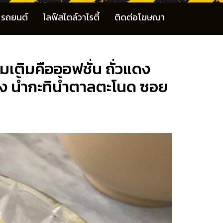
รถยนต์
ไลฟ์สไตล์วาไรตี้
ติดต่อโฆษณา
่มเติมคือออฟชั่น ถั่วแดง
่าง น้ำกะทิน้ำตาลตะโนด ซอย