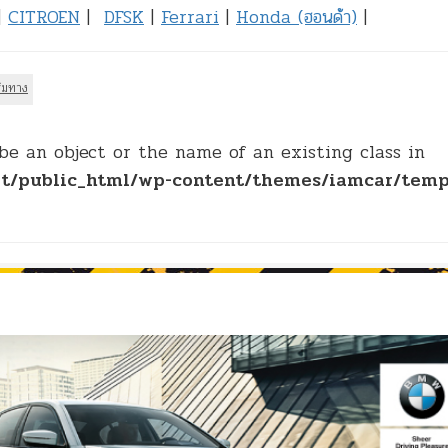
|
CITROEN
|
DFSK
|
Ferrari
|
Honda (ฮอนด้า)
|
ริมทาง
be an object or the name of an existing class in
t/public_html/wp-content/themes/iamcar/temp