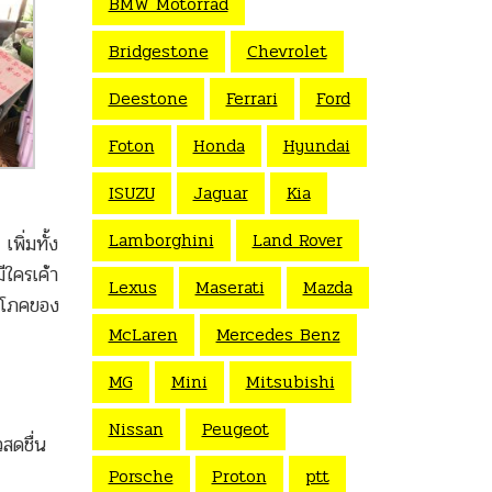
BMW Motorrad
Bridgestone
Chevrolet
Deestone
Ferrari
Ford
Foton
Honda
Hyundai
ISUZU
Jaguar
Kia
Lamborghini
Land Rover
พิ่มทั้ง
ีใครเค้า
Lexus
Maserati
Mazda
ริโภคของ
McLaren
Mercedes Benz
MG
Mini
Mitsubishi
Nissan
Peugeot
สดชื่น
Porsche
Proton
ptt