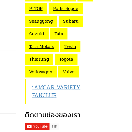
PTTOR
Rolls Royce
Ssangyong
Subaru
Suzuki
Tata
Tata Motors
Tesla
Thairung
Toyota
Volkwagen
Volvo
iAMCAR VARIETY
FANCLUB
ติดตามช่องของเรา