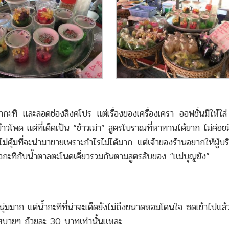
้ำกะทิ และลอดช่องสิงคโปร แต่เรื่องของเครื่องเครา ออฟชั่นมีให้ใส่ เ
วโพด แต่ที่เด็ดเป็น “ข้าวเม่า” สูตรโบราณที่หาทานได้ยาก ไม่ค่อยม
่คุ้มที่จะนำมาขายเพราะกำไรไม่ได้มาก แต่เจ้าของร้านอยากให้ผู้บ
หัวกะทิกับน้ำตาลตะโนดเคี่ยวรวมกันตามสูตรลับของ “แม่บุญยัง”
นุ่มมาก แต่น้ำกะทิที่น่าจะเด็ดยังไม่ถึงขนาดหอมโดนใจ ซดเข้าไปแล้ว
าสบายๆ ถ้วยละ 30 บาทเท่านั้นแหละ