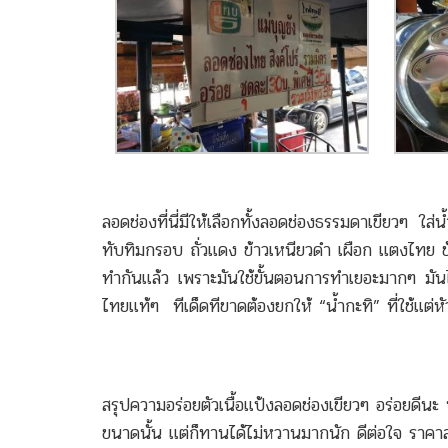
ลอดช่องที่นี่มีให้เลือกทั้งลอดช่องธรรมดาเขียวๆ ใส่น
ทับทิมกรอบ ถั่วแดง ข้าวเหนียวดำ เผือก แตงไทย ข้า
ทำกันแล้ว เพราะมันใช้ขั้นตอนการทำเยอะมากๆ มันไม
ไทยแท้ๆ ทีเด็ดทีขาดต้องยกให้ “น้ำกะทิ” ที่ใช้แต่
สรุปความอร่อยตัวเนื้อแป้งลอดช่องเขียวๆ อร่อยดีนะ 
ขนาดนั้น แต่ก็ทานได้ไม่หวานมากนัก ดีต่อใจ ราค