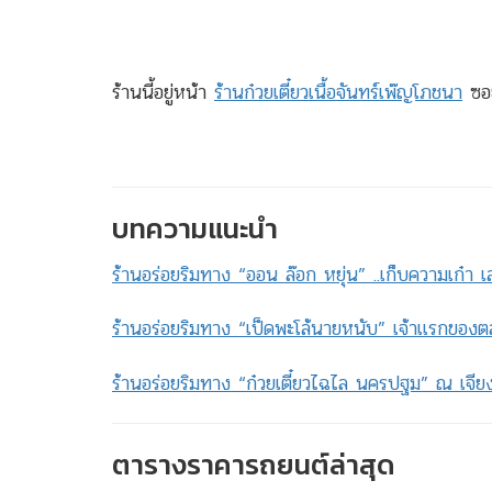
ร้านนี้อยู่หน้า
ร้านก๋วยเตี๋ยวเนื้อจันทร์เพ๊ญโภชนา
ซอย
บทความแนะนำ
ร้านอร่อยริมทาง “ออน ล๊อก หยุ่น” ..เก็บความเก๋า เ
ร้านอร่อยริมทาง “เป็ดพะโล้นายหนับ” เจ้าแรกของ
ร้านอร่อยริมทาง “ก๋วยเตี๋ยวไฉไล นครปฐม” ณ เจียง
ตารางราคารถยนต์ล่าสุด