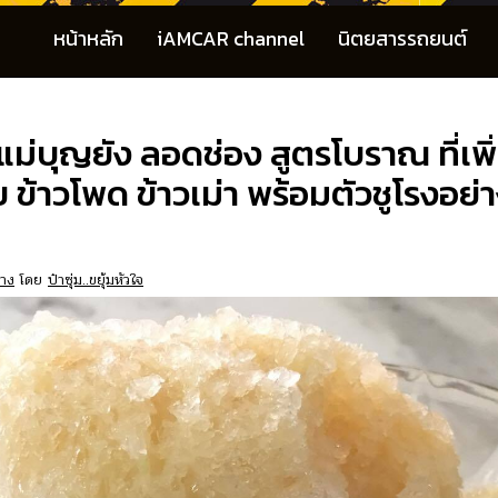
หน้าหลัก
iAMCAR channel
นิตยสารรถยนต์
แม่บุญยัง ลอดช่อง สูตรโบราณ ที่เพิ
 ข้าวโพด ข้าวเม่า พร้อมตัวชูโรงอย
ทาง
โดย
ป๋าซุ่ม..ขยุ้มหัวใจ